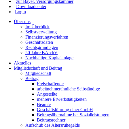
zur Bayer. Versorgungskammer
Downloadcenter
Login
Über uns
Im Überblick
Selbstverwaltung
Finanzierungsverfahren
Geschäftsdaten
Rechtsgrundlagen
50 Jahre BArchV
Nachhaltige Kapitalanlage
Aktuelles
Mitgliedschaft und Beitrag
Mitgliedschaft
Beitrag
Freischaffende
arbeitnehmerähnliche Selbständige
Angestellte
mehrere Erwerbstätigkeiten
Beamte
Geschäftsführung einer GmbH
Beitragsübernahme bei Sozialleistungen
Beitragsrechner
Aufschub des Altersruhegelds