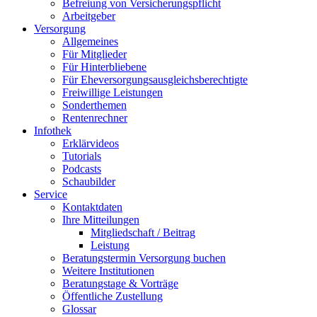
Befreiung von Versicherungspflicht
Arbeitgeber
Versorgung
Allgemeines
Für Mitglieder
Für Hinterbliebene
Für Eheversorgungsausgleichsberechtigte
Freiwillige Leistungen
Sonderthemen
Rentenrechner
Infothek
Erklärvideos
Tutorials
Podcasts
Schaubilder
Service
Kontaktdaten
Ihre Mitteilungen
Mitgliedschaft / Beitrag
Leistung
Beratungstermin Versorgung buchen
Weitere Institutionen
Beratungstage & Vorträge
Öffentliche Zustellung
Glossar