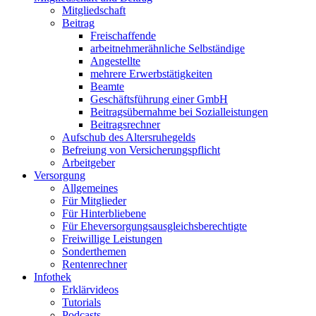
Mitgliedschaft
Beitrag
Freischaffende
arbeitnehmerähnliche Selbständige
Angestellte
mehrere Erwerbstätigkeiten
Beamte
Geschäftsführung einer GmbH
Beitragsübernahme bei Sozialleistungen
Beitragsrechner
Aufschub des Altersruhegelds
Befreiung von Versicherungspflicht
Arbeitgeber
Versorgung
Allgemeines
Für Mitglieder
Für Hinterbliebene
Für Eheversorgungsausgleichsberechtigte
Freiwillige Leistungen
Sonderthemen
Rentenrechner
Infothek
Erklärvideos
Tutorials
Podcasts