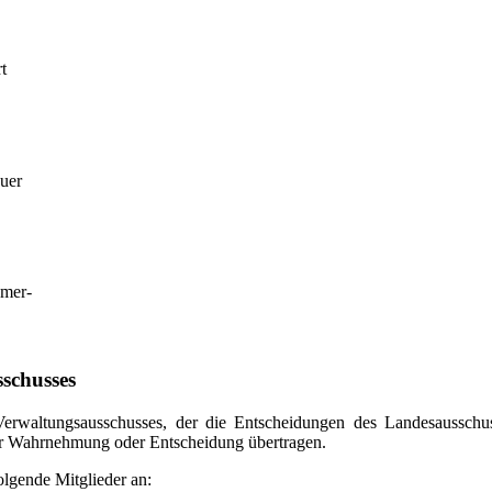
t
uer
emer-
schusses
 Verwaltungsausschusses, der die Entscheidungen des Landesaussch
r Wahrnehmung oder Entscheidung übertragen.
lgende Mitglieder an: