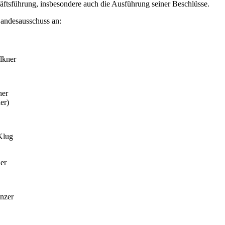
tsführung, insbesondere auch die Ausführung seiner Beschlüsse.
Landesausschuss an:
lkner
ner
er)
Klug
er
nzer