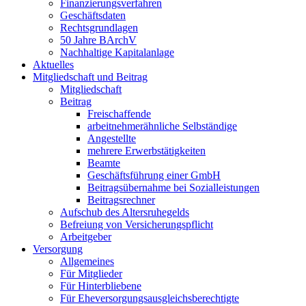
Finanzierungsverfahren
Geschäftsdaten
Rechtsgrundlagen
50 Jahre BArchV
Nachhaltige Kapitalanlage
Aktuelles
Mitgliedschaft und Beitrag
Mitgliedschaft
Beitrag
Freischaffende
arbeitnehmerähnliche Selbständige
Angestellte
mehrere Erwerbstätigkeiten
Beamte
Geschäftsführung einer GmbH
Beitragsübernahme bei Sozialleistungen
Beitragsrechner
Aufschub des Altersruhegelds
Befreiung von Versicherungspflicht
Arbeitgeber
Versorgung
Allgemeines
Für Mitglieder
Für Hinterbliebene
Für Eheversorgungsausgleichsberechtigte