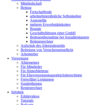
Mitgliedschaft
Beitrag
Freischaffende
arbeitnehmerähnliche Selbständige
Angestellte
mehrere Erwerbstätigkeiten
Beamte
Geschäftsführung einer GmbH
Beitragsübernahme bei Sozialleistungen
Beitragsrechner
Aufschub des Altersruhegelds
Befreiung von Versicherungspflicht
Arbeitgeber
Versorgung
Allgemeines
Für Mitglieder
Für Hinterbliebene
Für Eheversorgungsausgleichsberechtigte
Freiwillige Leistungen
Sonderthemen
Rentenrechner
Infothek
Erklärvideos
Tutorials
Podcasts